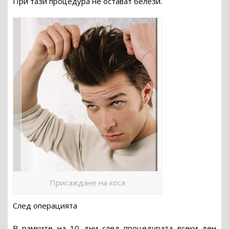
При тази процедура не остават белези.
Присаждане на коса
След операцията
В рамките на 10 дни след процедурата всеки ден