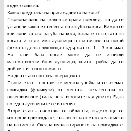
където липсва.
Какво представлява присаждането на коса?
Първоначално на скалпа се прави преглед, за да се
установи каква е степента на загуба на коса. Вижда се
кои зони са със загуба на коса, каква е гъстотата на
косата и къде има луковици в състояние на покой
(всяка отделна луковица съдържат от 1 – 3 косъма).
На тази база после може да се изчисли
математически броя луковици, които трябва да се
добавят и точното място.
На два етапа протича операцията.
Първи етап – поставя се местна упойка и се вземат
присадки (фоликули) от местата, незасегнати от
оплешивяване (тилна зона и зоните над ушите). Една
по една луковиците се изтеглят.
Втори етап – очертава се областта, където ще се
извърши присаждане, съгласно съответно желанието
на пациента. Следва имплантирането на присадките.