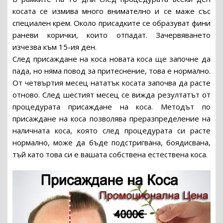
косата се измива много внимателно и се маже със
специален крем. Около присадките се образуват фини
раневи корички, които отпадат. Зачервяването
изчезва към 15-ия ден.
След присаждане на коса новата коса ще започне да
пада, но няма повод за притеснение, това е нормално.
От четвъртия месец нататък косата започва да расте
отново. След шестият месец се вижда резултатът от
процедурата присаждане на коса. Методът по
присаждане на коса позволява преразпределение на
наличната коса, която след процедурата си расте
нормално, може да бъде подстригвана, боядисвана,
тъй като това си е вашата собствена естествена коса.